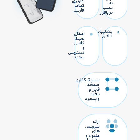
کاربری
به
تماماً
نصب
فارسی
نرم‌افزار
پشتیبانی
امکان
آنلاین
ضبط
کلاس
و
دسترسی
مجدد
اشتراک‌گذاری
صفحه،
فایل و
تخته
وایت‌برد
ارائه
سرویس
های
متنوع و