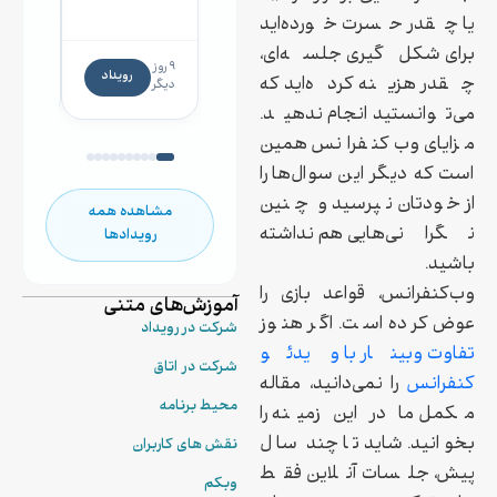
رگولاتوری در
یا چقدر حسرت خورده‌اید
صنعت
برای شکل‌گیری جلسه‌ای،
۱۳
داروسازی
۹ روز
روز
رویداد
چقدر هزینه کرده‌اید که
دیگر
دیگر
می‌توانستید انجام ندهید.
مزایای وب کنفرانس همین
است که دیگر این سوال‌ها را
از خودتان نپرسید و چنین
مشاهده همه
نگرانی‌هایی هم نداشته
رویدادها
باشید.
وب‌کنفرانس، قواعد بازی را
آموزش‌های متنی
عوض کرده است. اگر هنوز
شرکت در رویداد
تفاوت وبینار با ویدئو
شرکت در اتاق
کنفرانس
را نمی‌دانید، مقاله
محیط برنامه
مکمل ما در این زمینه را
بخوانید. شاید تا چند سال
نقش های کاربران
پیش، جلسات آنلاین فقط
وبکم