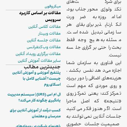
برای شرکت‌های
میکروفون
تکنولوژی‌محور جذاب بود،
مقالات بر اساس کاربرد
اما امروزه به ضرورت
سرویس
انکارناپذیر برای بقای هر
مقالات کلاس آنلاین
سازمانی تبدیل شده است.
مقالات وبینار
مسئله به هیچ وجه فقط
مقالات جلسه آنلاین
بحث راحتی برگزاری جلسه
مقالات وب‌کنفرانس
مقالات برگزاری رویداد آنلاین
نیست.
سایر مقالات آموزش آنلاین
این فناوری به سازمان شما
جدیدترین مطالب
اجازه می‌دهد نفس بکشد،
پلتفرم آموزشی و آموزش آنلاین
هزینه‌های اضافی را دور بریزد
چیست؟ آشنایی کامل با
اسکای‌روم
و روی موردی که مهم است
تمرکز کند؛ یعنی تمرکز روی
ال ام اس (LMS) | سیستم مدیریت
«نتیجه» که اصل ماجرا
یادگیری چگونه کار می‌کند؟
است. اگر هنوز فکر می‌کنید
کسب درآمد از آموزش آنلاین برای
جلسات آنلاین نمی‌توانند به
مدرسان و معلمان
صمیمیت جلسات حضوری
راهنمای شرکت در رویدادهای