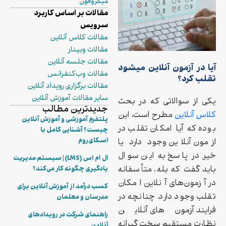
میکروفون
مقالات بر اساس کاربرد
سرویس
مقالات کلاس آنلاین
مقالات وبینار
مقالات جلسه آنلاین
آیا در آزمون آنلاین میشود
مقالات وب‌کنفرانس
تقلب کرد؟
مقالات برگزاری رویداد آنلاین
سایر مقالات آموزش آنلاین
یکی از سوالاتی که در بحث
جدیدترین مطالب
کلاس آنلاین
مطرح است، این
پلتفرم آموزشی و آموزش آنلاین
بوده که آیا امکان تقلب در
چیست؟ آشنایی کامل با
اسکای‌روم
ازمون آنلاین وجود دارد یا
خیر. در پاسخ به این سوال
ال ام اس (LMS) | سیستم مدیریت
باید گفت که بله، متأسفانه
یادگیری چگونه کار می‌کند؟
در آزمون‌های آنلاین امکان
کسب درآمد از آموزش آنلاین برای
تقلب وجود دارد. چنانچه در
مدرسان و معلمان
فرایند آزمون‌های آنلاین
راهنمای شرکت در رویدادهای
نظارت مستقیم سخت‌گیرانه
آنلاین