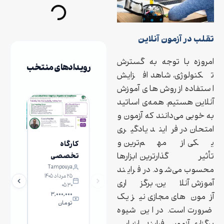
تقلب در آزمون آنلاین
امروزه با توجه به گسترش
رویدادهای منتخب
تکنولوژی، شاهد افزایش
استفاده از روش‌های آموزش
آنلاین هستیم. همه‌ی اساتید
به خوبی می‌دانند که آزمون و
امتحان در فرایند یادگیری
یکی از مهم‌ترین و
کارگاه
کارگاه
تأثیرگذارترین ابزارها
تخصصی
آشنایی
Tampouya
خانه
یکپارچگی
ژن‌درم
محسوب می‌شود. در فرایند
۲۵ مرداد ۱۴۰۵
بیوتک
داده‌ها و
ویرای
آموزش آنلاین، برگزاری
۰۵:۳۰
ایران
انطباق با
۳,۰۰۰,۰۰۰
آزمون‌های مجازی نیز یک
تومان
۱۲:۳۰
الزامات
ضرورت است. در این شیوه
۶۰۰,۰۰۰ ت
رگولاتوری در