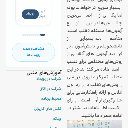
برگزاری آزمون، فرایند ارزیابی
صنعت
بسیار سریع‌تر خواهد بود؛
۱۴
داروسازی
۹ روز
روز
رویداد
اما یکی از اصلی‌ترین
دیگر
دیگر
چالش‌ها در این نوع
آزمون‌ها، مسئله تقلب است.
متأسفانه، بسیاری از
دانشجویان و دانش‌آموزان در
مشاهده همه
فرایند آزمون‌های آنلاین از
رویدادها
روش‌های مختلفی برای تقلب
استفاده می‌کنند. در این
آموزش‌های متنی
مطلب تمرکز ما روی بررسی
شرکت در رویداد
روش‌های تقلب در ازمون
شرکت در اتاق
انلاین و ارائه راهکارهایی برای
محیط برنامه
جلوگیری از آن است. برای
کسب اطلاعات بیشتر در
نقش های کاربران
ادامه همراه ما باشید.
وبکم