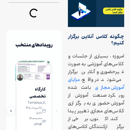
چگونه کلاس آنلاین برگزار
کنیم؟
رویدادهای منتخب
امروزه ، بسیاری از جلسات و
کلاس‌های آموزشی به صورت
غیرحضوری و آنلاین برگزار
می‌شوند. در واقع،
مزایای
آموزش مجازی
باعث شده
کارگاه
کارگاه
رویکرد صنعت آموزش از
تخصصی
آشنایی
آموزش حضوری به برگزاری
Tampouya
خانه
یکپارچگی
ژن‌درم
۲۵ مرداد ۱۴۰۵
بیوتک
داده‌ها و
ویرای
کلاس‌های مجازی تغییر پیدا
۰۵:۳۰
ایران
انطباق با
کند. اکنون، برخی از
۳,۰۰۰,۰۰۰
تومان
۱۲:۳۰
الزامات
برگزارکنندگان کلاس‌های
۶۰۰,۰۰۰ ت