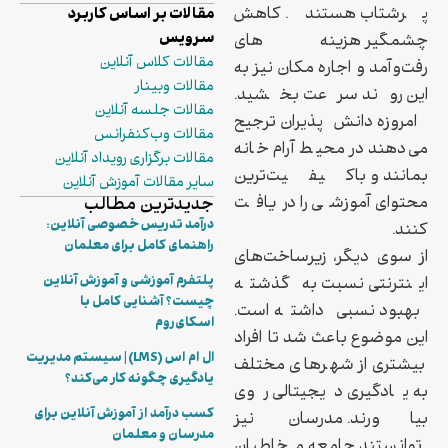
پرشتاب هستند. کاهش
مقالات بر اساس کاربرد
سرویس
چشمگیر هزینه‌های
مقالات کلاس آنلاین
رفت‌وآمد و اجاره مکان نیز به
مقالات وبینار
این روند سرعت بخشید.
مقالات جلسه آنلاین
امروزه دانش‌پذیران ترجیح
مقالات وب‌کنفرانس
می‌دهند در محیط آرام خانه
مقالات برگزاری رویداد آنلاین
بمانند و باکیفیت‌ترین
سایر مقالات آموزش آنلاین
محتوای آموزشی را دریافت
جدیدترین مطالب
درآمد تدریس خصوصی آنلاین:
کنند.
راهنمای کامل برای معلمان
از سوی دیگر، زیرساخت‌های
پلتفرم آموزشی و آموزش آنلاین
اینترنتی نسبت به گذشته
چیست؟ آشنایی کامل با
بهبود نسبی داشته است.
اسکای‌روم
این موضوع باعث شد تا افراد
ال ام اس (LMS) | سیستم مدیریت
بیشتری از شهرهای مختلف
یادگیری چگونه کار می‌کند؟
به یادگیری دیجیتالی روی
کسب درآمد از آموزش آنلاین برای
بیاورند. مدرسان نیز
مدرسان و معلمان
توانستند جامعه مخاطبان