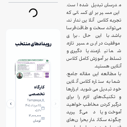
مدرسان تبدیل شده است.
این مسیر برای کسانی که
تجربه کلاس آنلاین ندارند،
می‌تواند سخت و طاقت‌فرسا
باشد. با این حال، برای
موفقیت در این مسیر تازه،
رویدادهای منتخب
شما نیازمند یادگیری و
تسلط بر آموزش کامل کلاس
آنلاین هستید.
با مطالعه این مقاله جامع،
شما به ستاره کلاس آنلاین
کارگاه
معرفی
خود تبدیل می‌شوید. ابزارها
تخصصی
های ف
و تکنیک‌های لازم را برای
Tampouya
نفیس
یکپارچگی
آکادم
درگیر کردن مخاطب خواهید
۲۵ مرداد ۱۴۰۵
داده‌ها و
نفیس
۱۵:۳۰
۰۵:۳۰
آموخت و یاد می‌گیرید
انطباق با
۳,۰۰۰,۰۰۰
رایگا
چگونه سکاندار بحران‌های
تومان
الزامات