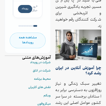
فنی باشید. در پایان این
رگولاتوری در
۷
مسیر، تجربه یادگیری شیرین
صنعت
۶ روز
ساعت
رویداد
دیگر
دیگر
داروسازی
و اثربخشی برای
شرکت‌کنندگان رقم خواهید
زد.
مشاهده همه
رویدادها
آموزش‌های متنی
شرکت در رویداد
چرا آموزش آنلاین در ایران
شرکت در اتاق
رشد کرد؟
محیط برنامه
تغییر سبک زندگی و نیاز
نقش های کاربران
روزافزون به دسترسی برابر به
وبکم
استادان برجسته در سراسر
کشور، عوامل اصلی این رشد
میکروفون