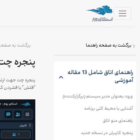
برگشت به صفحه راهنما
برگشت به صفحه 
پنجره چت
راهنمای اتاق
شامل 13 مقاله
آموزشی
پنجره چت جهت ارتباط
“فلش” یا فشردن ک
ورود بعنوان مدیر سیستم (برگزارکننده)
آشنایی با محیط کلی برنامه
راهنمای منو اتاق
پنجره کاربران در نسخه جدید