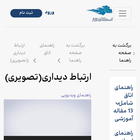
ورود
ثبت نام
برگشت به
برگشت به
راهنمای
ارتباط
صفحه
صفحه
اتاق
دیداری
راهنما
راهنما
(تصویری)
ارتباط دیداری(تص
ویری)
راهنمای
اتاق
راهنمای ویدیویی
شامل
Video
Player
13 مقاله
آموزشی
راهنمای