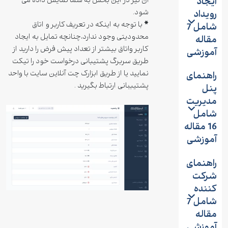
آن نیز در این بخش به شما نمایش داده می
ایجاد
شود.
رویداد
*
با توجه به اینکه در تعریف کاربر و اتاق
شامل 7
محدودیتی وجود ندارد،چنانچه تمایل به ایجاد
مقاله
کاربر واتاق بیشتر از تعداد پیش فرض را دارید از
آموزشی
طریق سربرگ پشتیبانی درخواست خود را تیکت
نمایید یا از طریق ابزارک چت آنلاین سایت با واحد
راهنمای
پشتیببانی ارتباط بگیرید .
پنل
مدیریت
شامل
16 مقاله
آموزشی
راهنمای
شرکت
کننده
شامل 7
مقاله
آموزشی