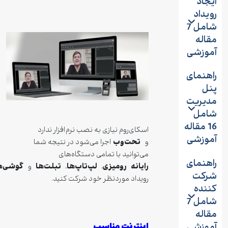
جاد
یداد
شامل 7
اله
موزشی
هنمای
نل
دیریت
امل
16 مقاله
اسکای‌روم نیازی به نصب نرم‌افزار ندارد
موزشی
تحت‌وب
و
اجرا می‌شود در نتیجه شما
می‌توانید با تمامی دستگاه‌های
هنمای
رایانه
رومیزی
لپ‌تاپ‌ها
تبلت‌ها
گوشی‌ها
،
،
و
در
رکت
رویداد موردنظر خود شرکت کنید.
ننده
شامل 7
اله
موزشی
اینترنت مناسب